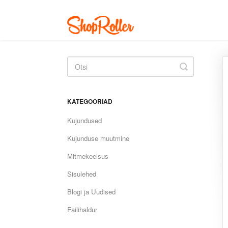
Toggle
Search
KATEGOORIAD
Kujundused
Kujunduse muutmine
Mitmekeelsus
Sisulehed
Blogi ja Uudised
Failihaldur