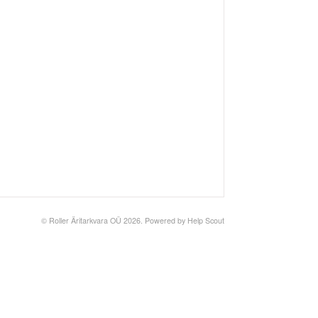
©
Roller Äritarkvara OÜ
2026.
Powered by
Help Scout