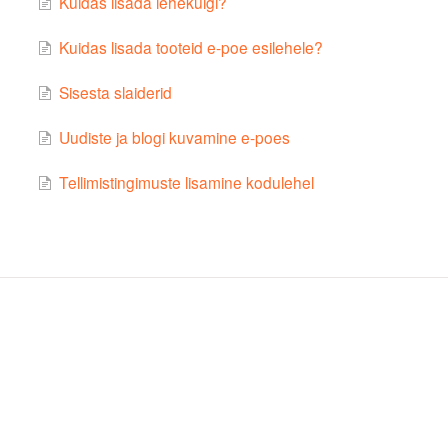
Kuidas lisada lehekülgi?
Kuidas lisada tooteid e-poe esilehele?
Sisesta slaiderid
Uudiste ja blogi kuvamine e-poes
Tellimistingimuste lisamine kodulehel