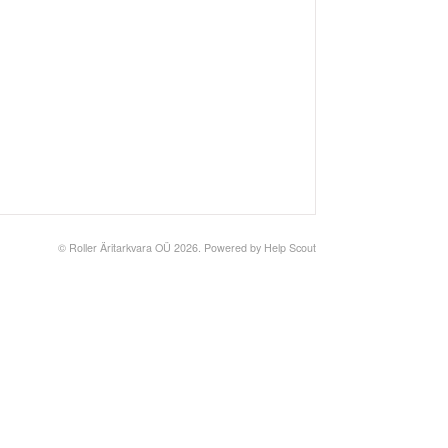
©
Roller Äritarkvara OÜ
2026.
Powered by
Help Scout