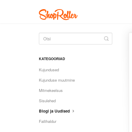
Toggle
Search
KATEGOORIAD
Kujundused
Kujunduse muutmine
Mitmekeelsus
Sisulehed
Blogi ja Uudised
Failihaldur