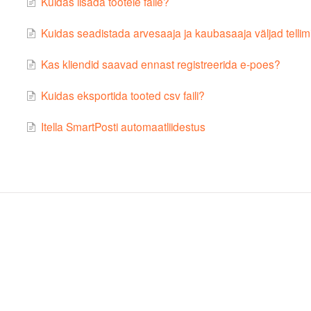
Kuidas lisada tootele faile?
Kuidas seadistada arvesaaja ja kaubasaaja väljad tellim
Kas kliendid saavad ennast registreerida e-poes?
Kuidas eksportida tooted csv faili?
Itella SmartPosti automaatliidestus