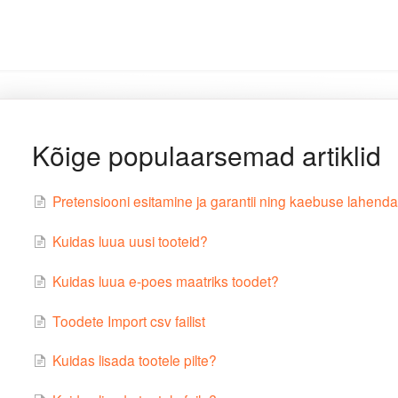
Kõige populaarsemad artiklid
Pretensiooni esitamine ja garantii ning kaebuse lahend
Kuidas luua uusi tooteid?
Kuidas luua e-poes maatriks toodet?
Toodete Import csv failist
Kuidas lisada tootele pilte?