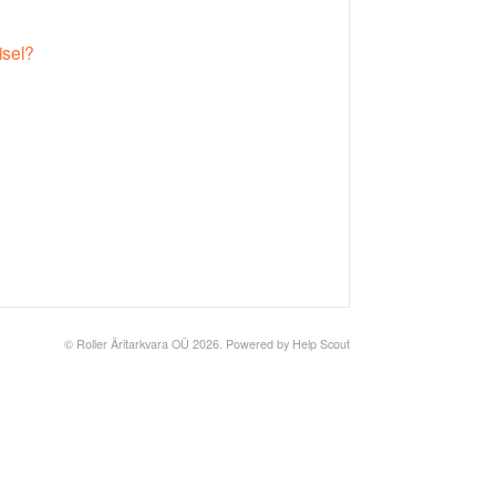
isel?
©
Roller Äritarkvara OÜ
2026.
Powered by
Help Scout