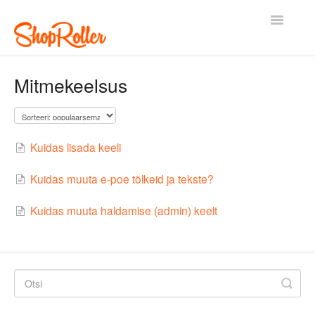
Toggle
Navigatio
Esileht
Kontakt
Mitmekeelsus
Kuidas lisada keeli
Kuidas muuta e-poe tõlkeid ja tekste?
Kuidas muuta haldamise (admin) keelt