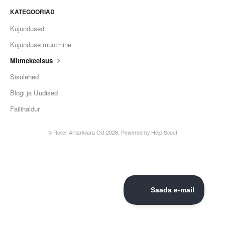
KATEGOORIAD
Kujundused
Kujunduse muutmine
Mitmekeelsus
Sisulehed
Blogi ja Uudised
Failihaldur
©
Roller Äritarkvara OÜ
2026.
Powered by
Help Scout