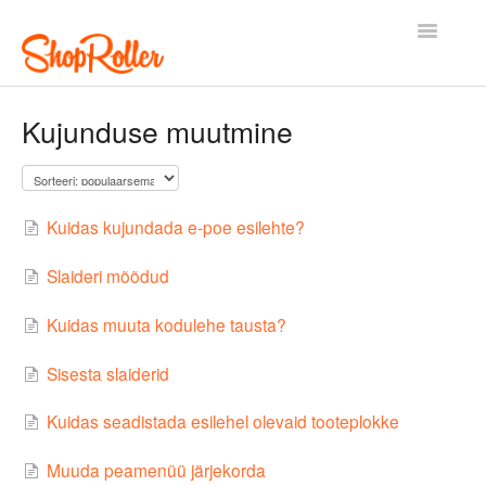
Toggle
Navigatio
Esileht
Kontakt
Kujunduse muutmine
Kuidas kujundada e-poe esilehte?
Slaideri mõõdud
Kuidas muuta kodulehe tausta?
Sisesta slaiderid
Kuidas seadistada esilehel olevaid tooteplokke
Muuda peamenüü järjekorda