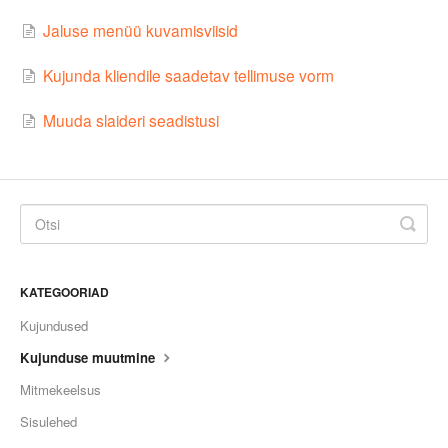
Jaluse menüü kuvamisviisid
Kujunda kliendile saadetav tellimuse vorm
Muuda slaideri seadistusi
KATEGOORIAD
Kujundused
Kujunduse muutmine
Mitmekeelsus
Sisulehed