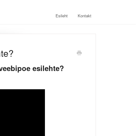
Esileht
Kontakt
hte?
veebipoe esilehte?