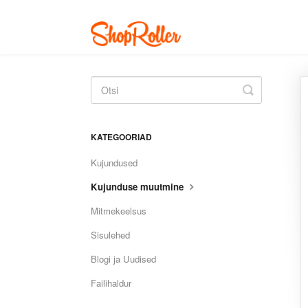
Toggle
Search
KATEGOORIAD
Kujundused
Kujunduse muutmine
Mitmekeelsus
Sisulehed
Blogi ja Uudised
Failihaldur