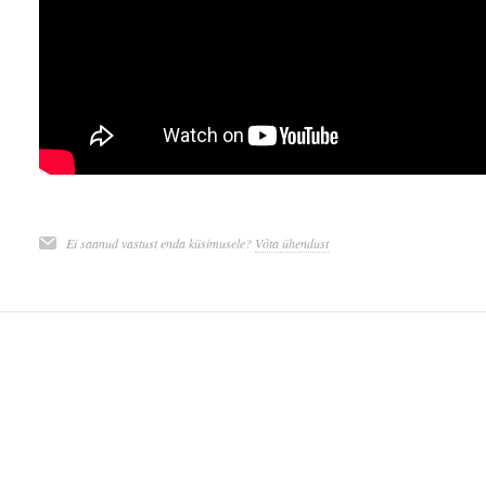
Ei saanud vastust enda küsimusele?
Võta ühendust