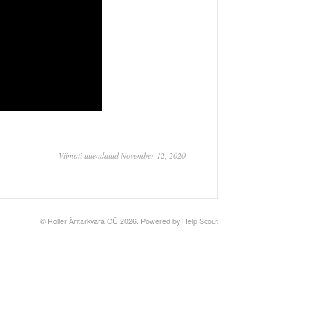
Viimati uuendatud November 12, 2020
©
Roller Äritarkvara OÜ
2026.
Powered by
Help Scout