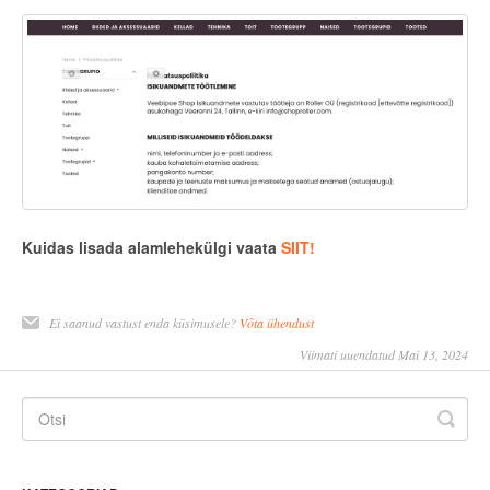
Kuidas lisada alamlehekülgi vaata
SIIT!
Ei saanud vastust enda küsimusele?
Võta ühendust
Viimati uuendatud Mai 13, 2024