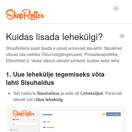
Toggle
Navigatio
Esileht
Kontakt
Kuidas lisada lehekülgi?
ShopRolleris saad lisada e-poodi erinevaid sisulehti. Sisulehed
võivad olla näiteks Ostumüügitingimused, Privaatsuspoliitika,
Ettevõttest jt. Vaata allpool olevaid juhiseid, kuidas seda teha.
1. Uue lehekülje tegemiseks võta
lahti Sisuhaldus
Vali halduris
Sisuhaldus
ja selle alt
Leheküljed
. Paremalt
ülevalt vali
+Uus lehekülg