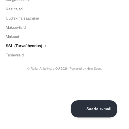
Kasutajad
Uudiskirja saatmine
Makseviisid
Maksud
SSL (Turvaühendus)
Tarneviisid
©
Roller Äritarkvara OÜ
2026.
Powered by
Help Scout