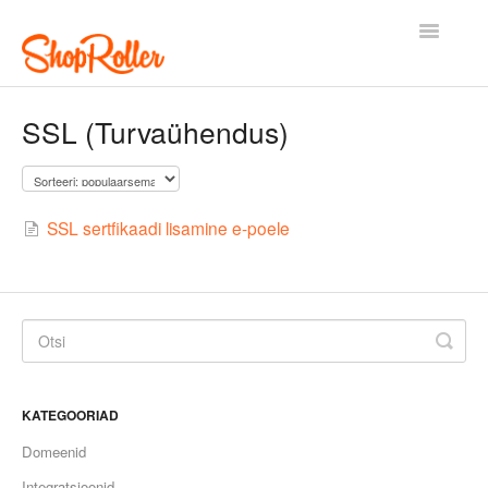
Toggle
Navigatio
Esileht
Kontakt
SSL (Turvaühendus)
SSL sertfikaadi lisamine e-poele
KATEGOORIAD
Domeenid
Integratsioonid