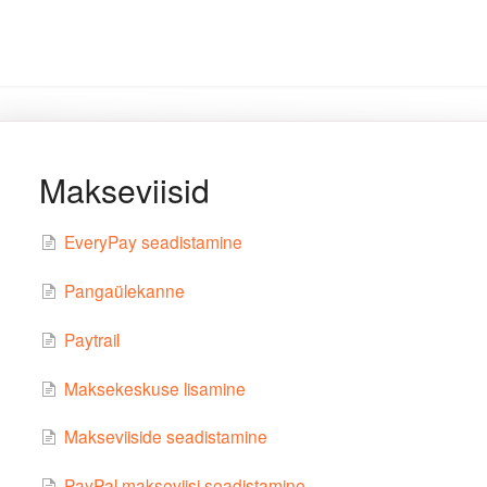
Makseviisid
EveryPay seadistamine
Pangaülekanne
Paytrail
Maksekeskuse lisamine
Makseviiside seadistamine
PayPal makseviisi seadistamine