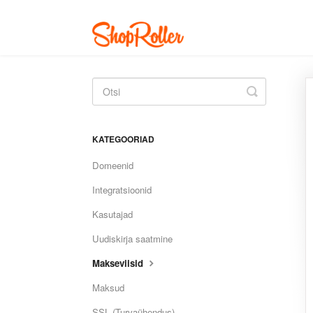
Toggle
Search
KATEGOORIAD
Domeenid
Integratsioonid
Kasutajad
Uudiskirja saatmine
Makseviisid
Maksud
SSL (Turvaühendus)