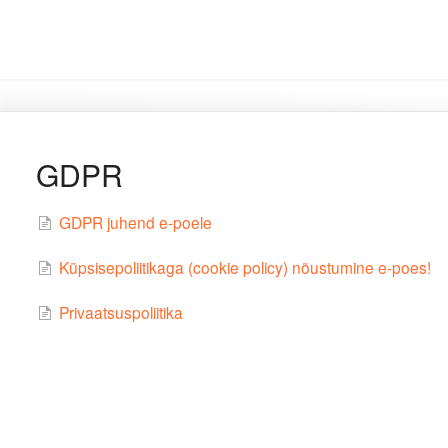
GDPR
GDPR juhend e-poele
Küpsisepoliitikaga (cookie policy) nõustumine e-poes!
Privaatsuspoliitika