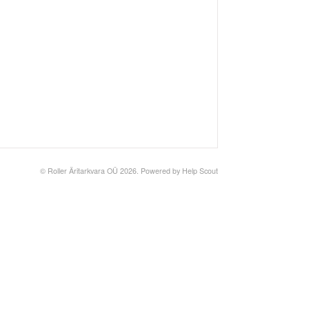
©
Roller Äritarkvara OÜ
2026.
Powered by
Help Scout