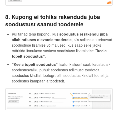
8. Kupong ei tohiks rakenduda juba
soodustust saanud toodetele
Kui tahad teha kupongi, kus
soodustus ei rakendu juba
allahindluses olevatele toodetele
, siis selleks on erinevad
soodustuse lisamise võimalused, kus saab selle jaoks
märkida linnukese vastava seadistuse lisamiseks:
"keela
topelt soodustus"
.
"Keela topelt soodustus"
lisafunktsiooni saab kaustada 4
soodustusvaliku puhul: soodustus tellimuse toodetelt,
soodustus kindlalt tootegrupilt, soodustus kindlalt tootelt ja
soodustus kampaania toodetelt.