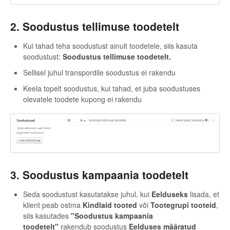
2. Soodustus tellimuse toodetelt
Kui tahad teha soodustust ainult toodetele, siis kasuta
soodustust:
Soodustus tellimuse toodetelt.
Sellisel juhul transpordile soodustus ei rakendu
Keela topelt soodustus, kui tahad, et juba soodustuses
olevatele toodete kupong ei rakendu
3. Soodustus kampaania toodetelt
Seda soodustust kasutatakse juhul, kui
Eelduseks
lisada, et
klient peab ostma
Kindlaid tooted
või
Tootegrupi tooteid
,
siis kasutades
"Soodustus kampaania
toodetelt"
rakendub soodustus
Eelduses määratud