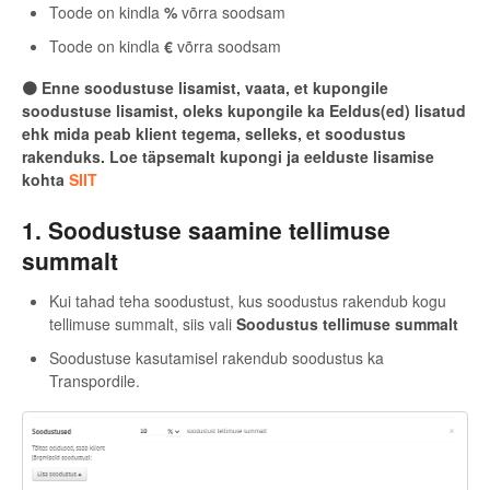
Toode on kindla
%
võrra soodsam
Toode on kindla
€
võrra soodsam
🟠 Enne soodustuse lisamist, vaata, et kupongile
soodustuse lisamist, oleks kupongile ka Eeldus(ed) lisatud
ehk mida peab klient tegema, selleks, et soodustus
rakenduks. Loe täpsemalt kupongi ja eelduste lisamise
kohta
SIIT
1. Soodustuse saamine tellimuse
summalt
Kui tahad teha soodustust, kus soodustus rakendub kogu
tellimuse summalt, siis vali
Soodustus tellimuse summalt
Soodustuse kasutamisel rakendub soodustus ka
Transpordile.