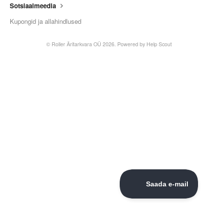
Sotsiaalmeedia
Kupongid ja allahindlused
©
Roller Äritarkvara OÜ
2026.
Powered by
Help Scout