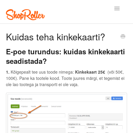
Toggle
Navigatio
Esileht
Kontakt
Kuidas teha kinkekaarti?
E-poe turundus: kuidas kinkekaarti
seadistada?
1.
Kõigepealt tee uus toode nimega:
Kinkekaart 25€
(või 50€,
100€). Pane ka tootele kood. Toote juures märgi, et tegemist ei
ole lao tootega ja transporti ei ole vaja.