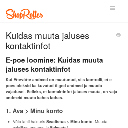
Toggle
Navigatio
Esileht
Kontakt
Kuidas muuta jaluses
kontaktinfot
E-poe loomine: Kuidas muuta
jaluses kontaktinfot
Kui Ettevõtte andmed on muutunud, siis kontrolli, et e-
poes oleksid ka kuvatud õiged andmed ja muuda
vajadusel. Selleks, et kontaktinfot jaluses muuta, on vaja
andmeid muuta kahes kohas.
1. Ava > Minu konto
Võta lahti halduris
Seadistus > Minu konto
. Muuda
vajalikud andmed ja
Salvesta!