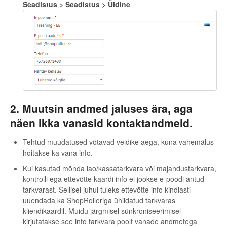
Seadistus > Seadistus > Üldine
2. Muutsin andmed jaluses ära, aga
näen ikka vanasid kontaktandmeid.
Tehtud muudatused võtavad veidike aega, kuna vahemälus
hoitakse ka vana info.
Kui kasutad mõnda lao/kassatarkvara või majandustarkvara,
kontrolli ega ettevõtte kaardi info ei jookse e-poodi antud
tarkvarast. Sellisel juhul tuleks ettevõtte info kindlasti
uuendada ka ShopRolleriga ühildatud tarkvaras
kliendikaardil. Muidu järgmisel sünkroniseerimisel
kirjutatakse see info tarkvara poolt vanade andmetega