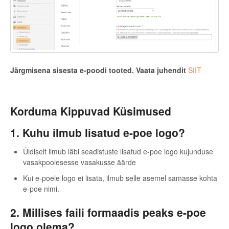
Järgmisena sisesta e-poodi tooted. Vaata juhendit
SIIT
Korduma Kippuvad Küsimused
1. Kuhu ilmub lisatud e-poe logo?
Üldiselt ilmub läbi seadistuste lisatud e-poe logo kujunduse
vasakpoolesesse vasakusse äärde
Kui e-poele logo ei lisata, ilmub selle asemel samasse kohta
e-poe nimi.
2. Millises faili formaadis peaks e-poe
logo olema?