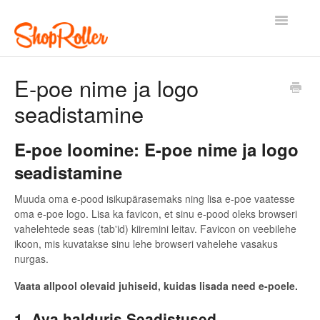
Toggle
Navigatio
Esileht
Kontakt
E-poe nime ja logo
seadistamine
E-poe loomine: E-poe nime ja logo
seadistamine
Muuda oma e-pood isikupärasemaks ning lisa e-poe vaatesse
oma e-poe logo. Lisa ka favicon, et sinu e-pood oleks browseri
vahelehtede seas (tab'id) kiiremini leitav. Favicon on veebilehe
ikoon, mis kuvatakse sinu lehe browseri vahelehe vasakus
nurgas.
Vaata allpool olevaid juhiseid, kuidas lisada need e-poele.
1. Ava halduris Seadistused