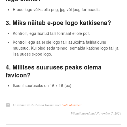
E-poe logo võiks olla png, jpg või jpeg formaadis
3. Miks näitab e-poe logo katkisena?
Kontrolli, ega lisatud faili formaat ei ole pdf.
Kontrolli ega sa ei ole logo faili asukohta failihalduris
muutnud. Kui oled seda teinud, eemalda katkine logo fail ja
lisa uuesti e-poe logo.
4. Millises suuruses peaks olema
favicon?
Ikooni suuruseks on 16 x 16 (px).
Ei saanud vastust enda küsimusele?
Võta ühendust
Viimati uuendatud November 7, 2024