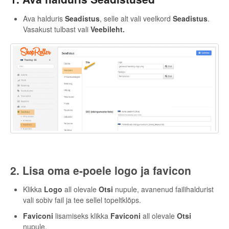
Ava halduris
Seadistus
, selle alt vali veelkord
Seadistus
.
Vasakust tulbast vali
Veebileht.
2. Lisa oma e-poele logo ja favicon
Klikka
Logo
all olevale
Otsi
nupule, avanenud failihaldurist
vali sobiv fail ja tee sellel topeltklõps.
Faviconi
lisamiseks klikka
Faviconi
all olevale
Otsi
nupule,